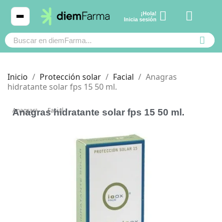
¡Hola!
Ver carrito
Inicia sesión
Inicio
Protección solar
Facial
Anagras
hidratante solar fps 15 50 ml.
Cosmética
Cosmética
Anagras
Facial
Anagras hidratante solar fps 15 50 ml.
Bebé y mamá
Bebé y mamá
Cabello
Cabello
Productos naturales y dietética
Productos naturales y dietética
Mascotas
Mascotas