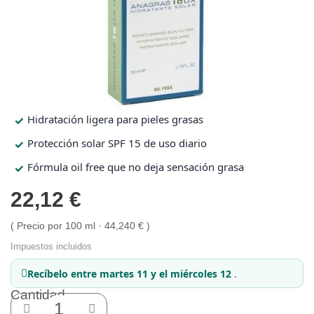
Protección solar
Protección solar
Higiene
Higiene
Hidratación ligera para pieles grasas
Óptica
Óptica
Protección solar SPF 15 de uso diario
Fórmula oil free que no deja sensación grasa
Ortopedia
Ortopedia
22,12 €
Salud
Salud
Precio por 100 ml · 44,240 €
Impuestos incluidos
Recíbelo
entre martes 11 y el miércoles 12
.
Cantidad