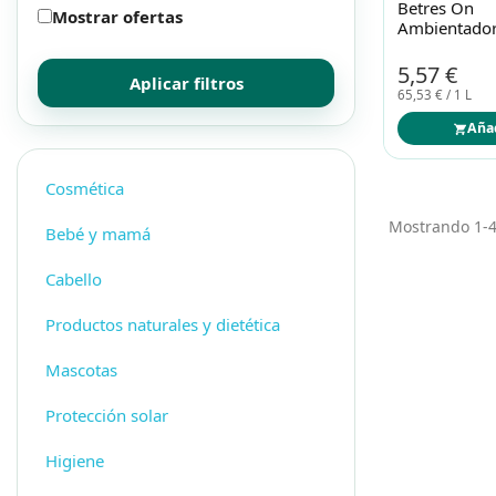
Betres On
Mostrar ofertas
Mascotas
Mascotas
Ambientador
Sweet Orang
5,57 €
Aplicar filtros
Protección solar
Protección solar
65,53 € / 1 L
Aña
Higiene
Higiene
Cosmética
Óptica
Óptica
Mostrando 1-4 
Bebé y mamá
Cabello
Ortopedia
Ortopedia
Productos naturales y dietética
Salud
Salud
Mascotas
Protección solar
Higiene