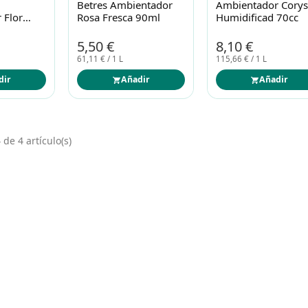
Betres Ambientador
Ambientador Cory
 Flor
Rosa Fresca 90ml
Humidificad 70cc
e 85ml
5,50 €
8,10 €
61,11 € / 1 L
115,66 € / 1 L
dir
Añadir
Añadir
de 4 artículo(s)