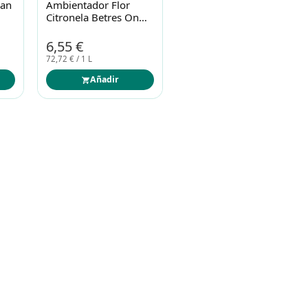
san
Ambientador Flor
Citronela Betres On
90m
6,55 €
72,72 € / 1 L
Añadir