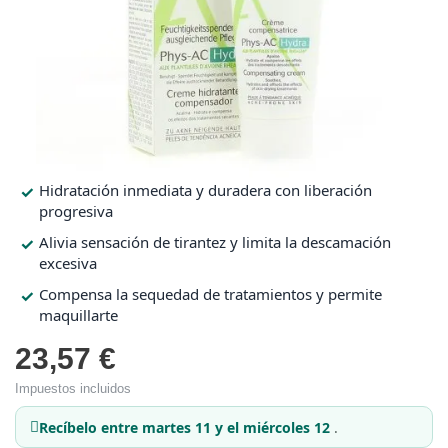
Protección solar
Protección solar
Higiene
Higiene
Óptica
Óptica
Hidratación inmediata y duradera con liberación
progresiva
Ortopedia
Ortopedia
Alivia sensación de tirantez y limita la descamación
excesiva
Compensa la sequedad de tratamientos y permite
Salud
Salud
maquillarte
23,57 €
Impuestos incluidos
Recíbelo
entre martes 11 y el miércoles 12
.