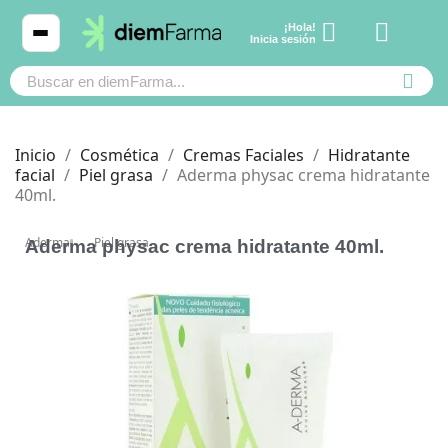
¡Hola!
Ver carrito
Inicia sesión
Inicio
Cosmética
Cremas Faciales
Hidratante
facial
Piel grasa
Aderma physac crema hidratante
40ml.
Cosmética
Cosmética
Aderma
Piel grasa
Aderma physac crema hidratante 40ml.
Bebé y mamá
Bebé y mamá
Cabello
Cabello
Productos naturales y dietética
Productos naturales y dietética
Mascotas
Mascotas